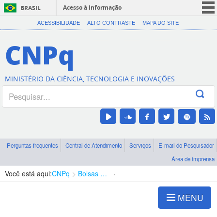
Acesso à informação
BRASIL
CORONAVÍRUS (COVID-19)
ACESSIBILIDADE
ALTO CONTRASTE
MAPA DO SITE
Participe
CNPq
Serviços
Legislação
MINISTÉRIO DA CIÊNCIA, TECNOLOGIA E INOVAÇÕES
Canais
Perguntas frequentes
Central de Atendimento
Serviços
E-mail do Pesquisador
Área de imprensa
Você está aqui:
CNPq
Bolsas e Auxílios Vigentes
Projetos de Pesquisa
MENU