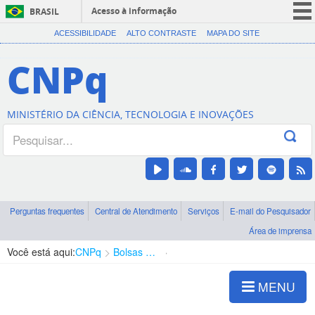
Acesso à informação
BRASIL
CORONAVÍRUS (COVID-19)
ACESSIBILIDADE
ALTO CONTRASTE
MAPA DO SITE
Participe
CNPq
Serviços
Legislação
MINISTÉRIO DA CIÊNCIA, TECNOLOGIA E INOVAÇÕES
Canais
Perguntas frequentes
Central de Atendimento
Serviços
E-mail do Pesquisador
Área de imprensa
Você está aqui:
CNPq
Bolsas e Auxílios Vigentes
Projetos de Pesquisa
MENU