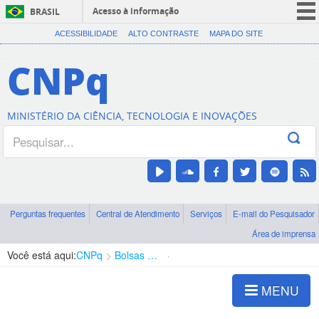
Acesso à informação
BRASIL
CORONAVÍRUS (COVID-19)
ACESSIBILIDADE
ALTO CONTRASTE
MAPA DO SITE
Participe
CNPq
Serviços
Legislação
MINISTÉRIO DA CIÊNCIA, TECNOLOGIA E INOVAÇÕES
Canais
Perguntas frequentes
Central de Atendimento
Serviços
E-mail do Pesquisador
Área de imprensa
Você está aqui:
CNPq
Bolsas e Auxílios Vigentes
Projetos de Pesquisa
MENU