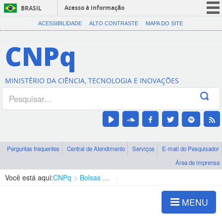
Acesso à informação
BRASIL
CORONAVÍRUS (COVID-19)
ACESSIBILIDADE
ALTO CONTRASTE
MAPA DO SITE
Participe
CNPq
Serviços
Legislação
MINISTÉRIO DA CIÊNCIA, TECNOLOGIA E INOVAÇÕES
Canais
Perguntas frequentes
Central de Atendimento
Serviços
E-mail do Pesquisador
Área de imprensa
Você está aqui:
CNPq
Bolsas e Auxílios Vigentes
Projetos de Pesquisa
MENU