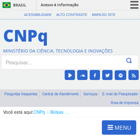
Acesso à informação
BRASIL
CORONAVÍRUS (COVID-19)
ACESSIBILIDADE
ALTO CONTRASTE
MAPA DO SITE
Participe
CNPq
Serviços
Legislação
MINISTÉRIO DA CIÊNCIA, TECNOLOGIA E INOVAÇÕES
Canais
Perguntas frequentes
Central de Atendimento
Serviços
E-mail do Pesquisador
Área de imprensa
Você está aqui:
CNPq
Bolsas e Auxílios Vigentes
Projetos de Pesquisa
MENU