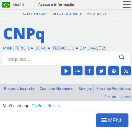
Acesso à informação
BRASIL
CORONAVÍRUS (COVID-19)
ACESSIBILIDADE
ALTO CONTRASTE
MAPA DO SITE
Participe
CNPq
Serviços
Legislação
MINISTÉRIO DA CIÊNCIA, TECNOLOGIA E INOVAÇÕES
Canais
Perguntas frequentes
Central de Atendimento
Serviços
E-mail do Pesquisador
Área de imprensa
Você está aqui:
CNPq
Bolsas e Auxílios Vigentes
Projetos de Pesquisa
MENU