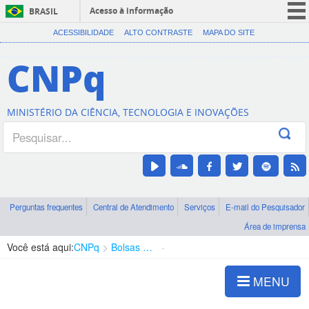
Acesso à informação
BRASIL
CORONAVÍRUS (COVID-19)
ACESSIBILIDADE
ALTO CONTRASTE
MAPA DO SITE
Participe
CNPq
Serviços
Legislação
MINISTÉRIO DA CIÊNCIA, TECNOLOGIA E INOVAÇÕES
Canais
Perguntas frequentes
Central de Atendimento
Serviços
E-mail do Pesquisador
Área de imprensa
Você está aqui:
CNPq
Bolsas e Auxílios Vigentes
Projetos de Pesquisa
MENU