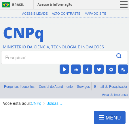
Acesso à informação
BRASIL
CORONAVÍRUS (COVID-19)
ACESSIBILIDADE
ALTO CONTRASTE
MAPA DO SITE
Participe
CNPq
Serviços
Legislação
MINISTÉRIO DA CIÊNCIA, TECNOLOGIA E INOVAÇÕES
Canais
Perguntas frequentes
Central de Atendimento
Serviços
E-mail do Pesquisador
Área de imprensa
Você está aqui:
CNPq
Bolsas e Auxílios Vigentes
Projetos de Pesquisa
MENU