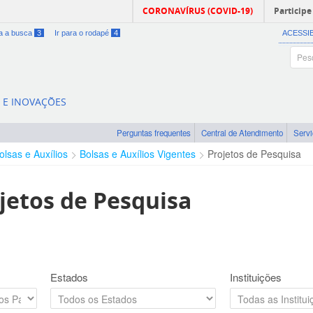
CORONAVÍRUS (COVID-19)
Participe
ra a busca
3
Ir para o rodapé
4
ACESSI
A E INOVAÇÕES
Perguntas frequentes
Central de Atendimento
Serv
olsas e Auxílios
Bolsas e Auxílios Vigentes
Projetos de Pesquisa
jetos de Pesquisa
Estados
Instituições