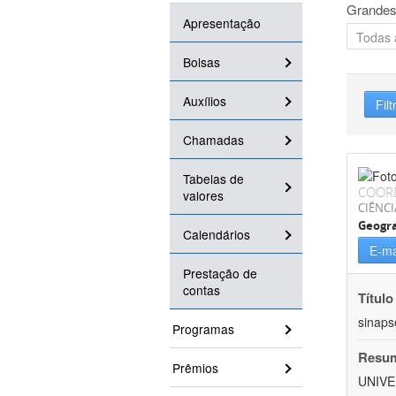
Grandes
Apresentação
Bolsas
Auxílios
Filt
Chamadas
Tabelas de
COOR
valores
CIÊNC
Geogra
Calendários
E-ma
Prestação de
contas
Título
sinaps
Programas
Resu
Prêmios
UNIVE