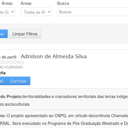
 Áreas
Áreas
Busca
rar
Limpar Filtros
Adnilson de Almeida Silva
DENADOR(A)
IAS HUMANAS
fia
il
Currículo
 do Projeto:
territorialidades e marcadores territoriais das terras indí
es socioculturais
mo:
O projeto apresentado ao CNPQ, em virtude decorrência Chamad
RSAL. Será executado no Programa de Pós-Graduação Mestrado e Do