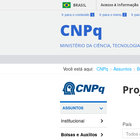
Acesso à informação
BRASIL
Ir para o conteúdo
1
Ir para o menu
2
Ir pa
CNPq
MINISTÉRIO DA CIÊNCIA, TECNOLOGI
Você está aqui:
CNPq
Assuntos
B
Pro
ASSUNTOS
Institucional
País
Bolsas e Auxílios