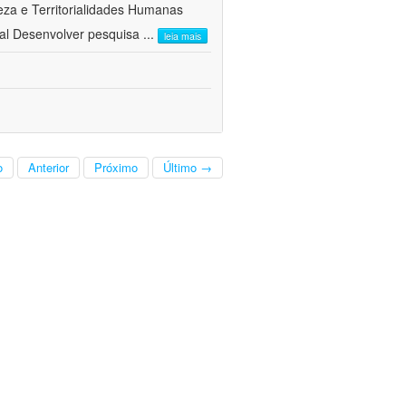
a e Territorialidades Humanas 
al Desenvolver pesquisa
...
leia mais
o
Anterior
Próximo
Último →