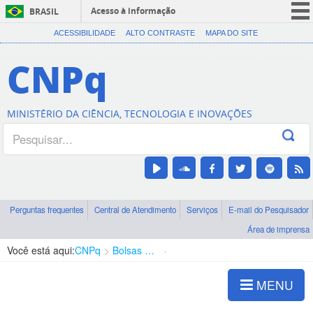
Acesso à informação
BRASIL
CORONAVÍRUS (COVID-19)
ACESSIBILIDADE
ALTO CONTRASTE
MAPA DO SITE
Participe
CNPq
Serviços
Legislação
MINISTÉRIO DA CIÊNCIA, TECNOLOGIA E INOVAÇÕES
Canais
Perguntas frequentes
Central de Atendimento
Serviços
E-mail do Pesquisador
Área de imprensa
Você está aqui:
CNPq
Bolsas e Auxílios Vigentes
Projetos de Pesquisa
MENU