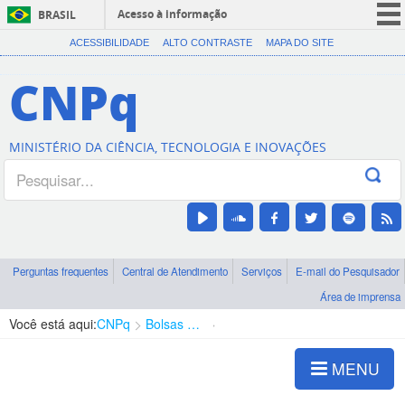
Acesso à informação
BRASIL
CORONAVÍRUS (COVID-19)
ACESSIBILIDADE
ALTO CONTRASTE
MAPA DO SITE
Participe
CNPq
Serviços
Legislação
MINISTÉRIO DA CIÊNCIA, TECNOLOGIA E INOVAÇÕES
Canais
Perguntas frequentes
Central de Atendimento
Serviços
E-mail do Pesquisador
Área de imprensa
Você está aqui:
CNPq
Bolsas e Auxílios Vigentes
Projetos de Pesquisa
MENU