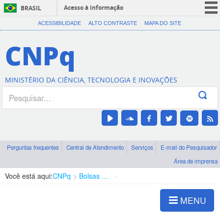
Acesso à informação
BRASIL
CORONAVÍRUS (COVID-19)
ACESSIBILIDADE
ALTO CONTRASTE
MAPA DO SITE
Participe
CNPq
Serviços
Legislação
MINISTÉRIO DA CIÊNCIA, TECNOLOGIA E INOVAÇÕES
Canais
Perguntas frequentes
Central de Atendimento
Serviços
E-mail do Pesquisador
Área de imprensa
Você está aqui:
CNPq
Bolsas e Auxílios Vigentes
Projetos de Pesquisa
MENU