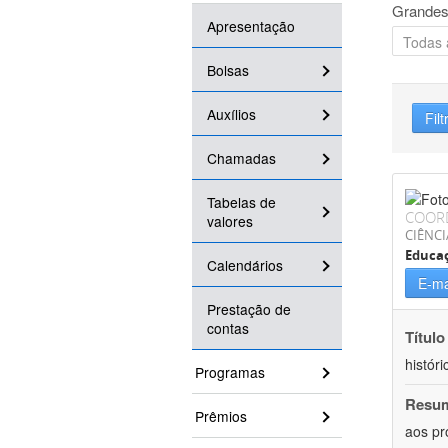
Grandes
Apresentação
Bolsas
Auxílios
Filt
Chamadas
Tabelas de
COOR
valores
CIÊNC
Educa
Calendários
E-ma
Prestação de
contas
Título
históri
Programas
Resu
Prêmios
aos pr