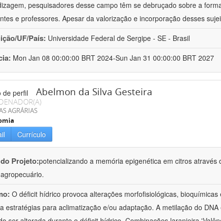
izagem, pesquisadores desse campo têm se debruçado sobre a formaç
ntes e professores. Apesar da valorização e incorporação desses sujei
uição/UF/País:
Universidade Federal de Sergipe - SE - Brasil
cia:
Mon Jan 08 00:00:00 BRT 2024-Sun Jan 31 00:00:00 BRT 2027
Abelmon da Silva Gesteira
DENADOR(A)
AS AGRÁRIAS
omia
il
Currículo
 do Projeto:
potencializando a memória epigenética em citros através d
o agropecuário.
mo:
O déficit hídrico provoca alterações morfofisiológicas, bioquímica
 a estratégias para aclimatização e/ou adaptação. A metilação do DNA 
o ser alterada durante o déficit hídrico. Combinações laranjeira 'Valên