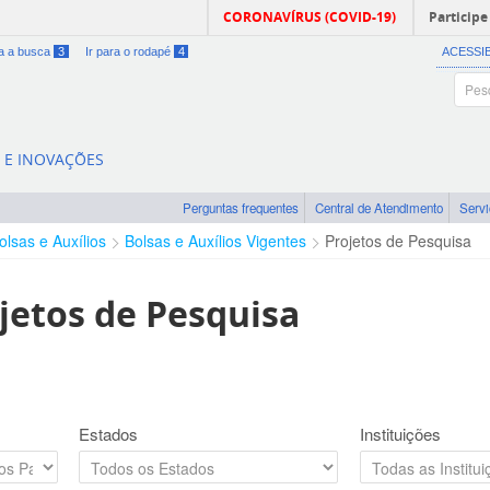
CORONAVÍRUS (COVID-19)
Participe
ra a busca
3
Ir para o rodapé
4
ACESSI
A E INOVAÇÕES
Perguntas frequentes
Central de Atendimento
Serv
olsas e Auxílios
Bolsas e Auxílios Vigentes
Projetos de Pesquisa
jetos de Pesquisa
Estados
Instituições