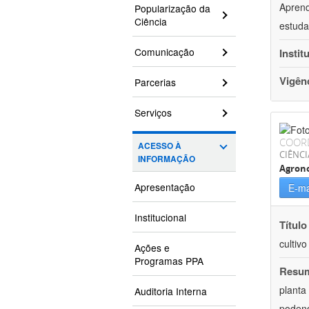
Aprend
Popularização da
Ciência
estuda
Comunicação
Instit
Vigên
Parcerias
Serviços
COOR
ACESSO À
CIÊNCI
INFORMAÇÃO
Agron
Apresentação
E-ma
Institucional
Título
cultiv
Ações e
Programas PPA
Resu
planta
Auditoria Interna
podend