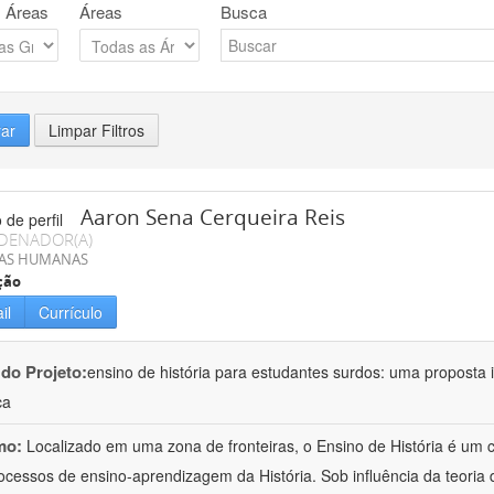
 Áreas
Áreas
Busca
rar
Limpar Filtros
Aaron Sena Cerqueira Reis
DENADOR(A)
IAS HUMANAS
ção
il
Currículo
 do Projeto:
ensino de história para estudantes surdos: uma proposta i
ca
mo:
Localizado em uma zona de fronteiras, o Ensino de História é um
ocessos de ensino-aprendizagem da História. Sob influência da teoria d