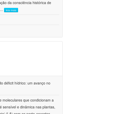
ão da consciência histórica de
...
leia mais
o déficit hídrico: um avanço no
s e moleculares que condicionam a
é sensível e dinâmica nas plantas,
cia' (LA) com os porta-enxertos