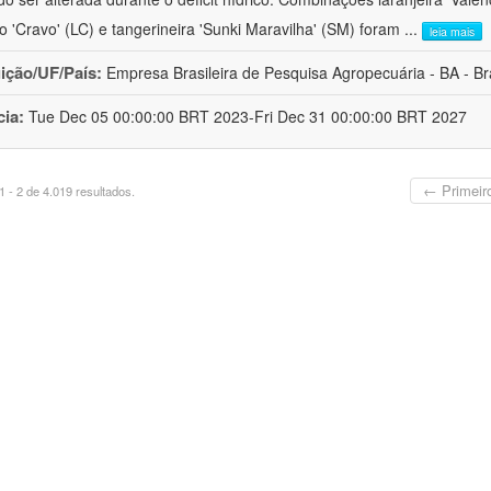
ro 'Cravo' (LC) e tangerineira 'Sunki Maravilha' (SM) foram
...
leia mais
uição/UF/País:
Empresa Brasileira de Pesquisa Agropecuária - BA - Bra
cia:
Tue Dec 05 00:00:00 BRT 2023-Fri Dec 31 00:00:00 BRT 2027
← Primeir
 - 2 de 4.019 resultados.