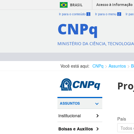
Acesso à informação
BRASIL
Ir para o conteúdo
1
Ir para o menu
2
Ir pa
CNPq
MINISTÉRIO DA CIÊNCIA, TECNOLOGI
Você está aqui:
CNPq
Assuntos
B
Pro
ASSUNTOS
Institucional
País
Bolsas e Auxílios