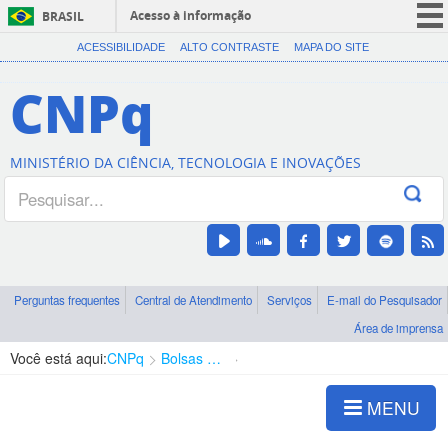
Acesso à informação
BRASIL
CORONAVÍRUS (COVID-19)
ACESSIBILIDADE
ALTO CONTRASTE
MAPA DO SITE
Participe
CNPq
Serviços
Legislação
MINISTÉRIO DA CIÊNCIA, TECNOLOGIA E INOVAÇÕES
Canais
Perguntas frequentes
Central de Atendimento
Serviços
E-mail do Pesquisador
Área de imprensa
Você está aqui:
CNPq
Bolsas e Auxílios Vigentes
Projetos de Pesquisa
MENU