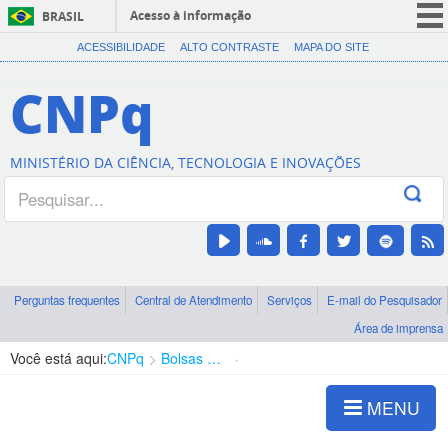
Acesso à informação
BRASIL
CORONAVÍRUS (COVID-19)
ACESSIBILIDADE
ALTO CONTRASTE
MAPA DO SITE
Participe
CNPq
Serviços
Legislação
MINISTÉRIO DA CIÊNCIA, TECNOLOGIA E INOVAÇÕES
Canais
Perguntas frequentes
Central de Atendimento
Serviços
E-mail do Pesquisador
Área de imprensa
Você está aqui:
CNPq
Bolsas e Auxílios Vigentes
Projetos de Pesquisa
MENU