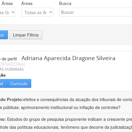
 Áreas
Áreas
Busca
rar
Limpar Filtros
Adriana Aparecida Dragone Silveira
DENADOR(A)
IAS HUMANAS
ção
il
Currículo
 do Projeto:
efeitos e consequências da atuação dos tribunais de conta
s públicas: aprimoramento institucional ou inflação de controles?
mo:
Estudos do grupo de pesquisa proponente indicam a crescente pr
trole das políticas educacionais, fenômeno que decorre da judicializa