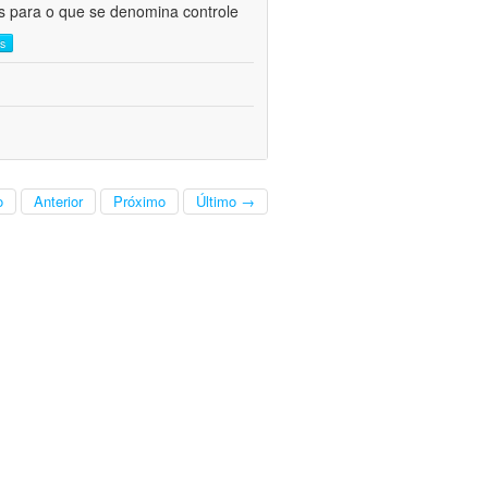
as para o que se denomina controle
is
o
Anterior
Próximo
Último →