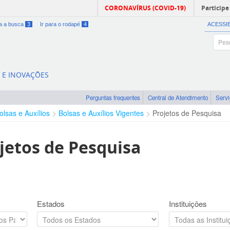
CORONAVÍRUS (COVID-19)
Participe
ra a busca
3
Ir para o rodapé
4
ACESSI
A E INOVAÇÕES
Perguntas frequentes
Central de Atendimento
Serv
olsas e Auxílios
Bolsas e Auxílios Vigentes
Projetos de Pesquisa
jetos de Pesquisa
Estados
Instituições