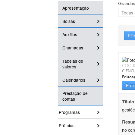
Grandes
Apresentação
Bolsas
Auxílios
Filt
Chamadas
Tabelas de
COOR
valores
CIÊNC
Educa
Calendários
E-ma
Prestação de
contas
Título
gestõe
Programas
Resu
Prêmios
no con