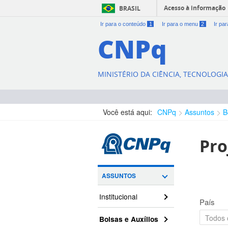
Acesso à informação
BRASIL
Ir para o conteúdo
1
Ir para o menu
2
Ir pa
CNPq
MINISTÉRIO DA CIÊNCIA, TECNOLOGI
Você está aqui:
CNPq
Assuntos
B
Pro
ASSUNTOS
Institucional
País
Bolsas e Auxílios