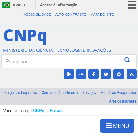
Acesso à informação
BRASIL
CORONAVÍRUS (COVID-19)
ACESSIBILIDADE
ALTO CONTRASTE
MAPA DO SITE
Participe
CNPq
Serviços
Legislação
MINISTÉRIO DA CIÊNCIA, TECNOLOGIA E INOVAÇÕES
Canais
Perguntas frequentes
Central de Atendimento
Serviços
E-mail do Pesquisador
Área de imprensa
Você está aqui:
CNPq
Bolsas e Auxílios Vigentes
Projetos de Pesquisa
MENU