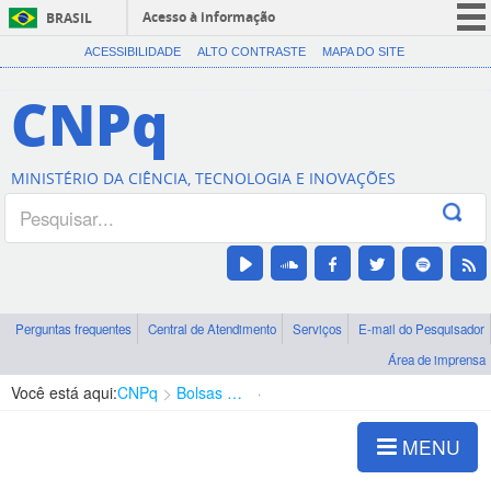
Acesso à informação
BRASIL
CORONAVÍRUS (COVID-19)
ACESSIBILIDADE
ALTO CONTRASTE
MAPA DO SITE
Participe
CNPq
Serviços
Legislação
MINISTÉRIO DA CIÊNCIA, TECNOLOGIA E INOVAÇÕES
Canais
Perguntas frequentes
Central de Atendimento
Serviços
E-mail do Pesquisador
Área de imprensa
Você está aqui:
CNPq
Bolsas e Auxílios Vigentes
Projetos de Pesquisa
MENU