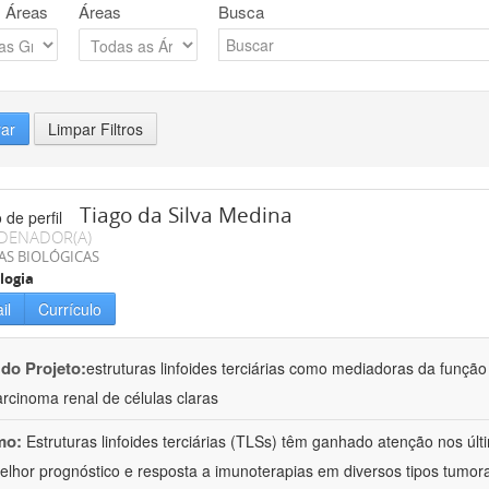
 Áreas
Áreas
Busca
rar
Limpar Filtros
Tiago da Silva Medina
DENADOR(A)
AS BIOLÓGICAS
logia
il
Currículo
 do Projeto:
estruturas linfoides terciárias como mediadoras da função
rcinoma renal de células claras
mo:
Estruturas linfoides terciárias (TLSs) têm ganhado atenção nos úl
lhor prognóstico e resposta a imunoterapias em diversos tipos tumor