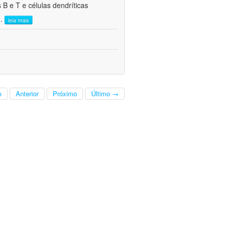
 B e T e células dendríticas
..
leia mais
o
Anterior
Próximo
Último →