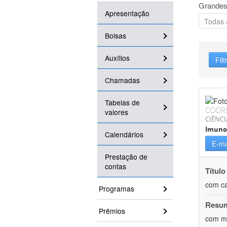
Grandes
Apresentação
Bolsas
Auxílios
Filt
Chamadas
Tabelas de
COOR
valores
CIÊNCI
Imuno
Calendários
E-ma
Prestação de
contas
Título
com ca
Programas
Resu
Prêmios
com me