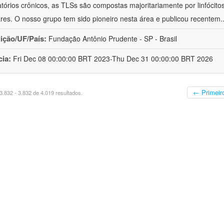
atórios crônicos, as TLSs são compostas majoritariamente por linfócitos
lares. O nosso grupo tem sido pioneiro nesta área e publicou recentem
.
uição/UF/País:
Fundação Antônio Prudente - SP - Brasil
cia:
Fri Dec 08 00:00:00 BRT 2023-Thu Dec 31 00:00:00 BRT 2026
← Primeir
.832 - 3.832 de 4.019 resultados.