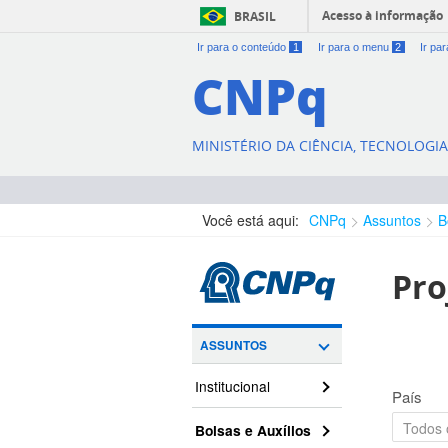
Acesso à informação
BRASIL
Ir para o conteúdo
1
Ir para o menu
2
Ir pa
CNPq
MINISTÉRIO DA CIÊNCIA, TECNOLOGI
Você está aqui:
CNPq
Assuntos
B
Pro
ASSUNTOS
Institucional
País
Bolsas e Auxílios