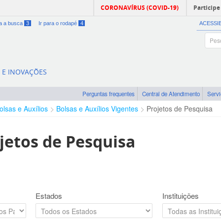
CORONAVÍRUS (COVID-19)
Participe
ra a busca
3
Ir para o rodapé
4
ACESSI
A E INOVAÇÕES
Perguntas frequentes
Central de Atendimento
Serv
olsas e Auxílios
Bolsas e Auxílios Vigentes
Projetos de Pesquisa
jetos de Pesquisa
Estados
Instituições