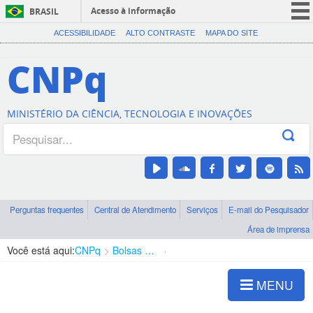
Acesso à informação
BRASIL
CORONAVÍRUS (COVID-19)
ACESSIBILIDADE
ALTO CONTRASTE
MAPA DO SITE
Participe
CNPq
Serviços
Legislação
MINISTÉRIO DA CIÊNCIA, TECNOLOGIA E INOVAÇÕES
Canais
Perguntas frequentes
Central de Atendimento
Serviços
E-mail do Pesquisador
Área de imprensa
Você está aqui:
CNPq
Bolsas e Auxílios Vigentes
Projetos de Pesquisa
MENU