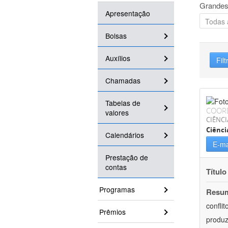
Grandes
Apresentação
Bolsas
Auxílios
Filt
Chamadas
Tabelas de
COOR
valores
CIÊNC
Ciênci
Calendários
E-ma
Prestação de
contas
Título
Programas
Resu
confli
Prêmios
produz