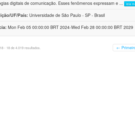
ogias digitais de comunicação. Esses fenômenos expressam e
...
leia m
uição/UF/País:
Universidade de São Paulo - SP - Brasil
cia:
Mon Feb 05 00:00:00 BRT 2024-Wed Feb 28 00:00:00 BRT 2029
← Primeir
8 - 18 de 4.019 resultados.