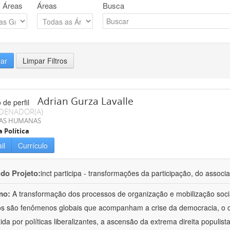
 Áreas
Áreas
Busca
rar
Limpar Filtros
Adrian Gurza Lavalle
DENADOR(A)
IAS HUMANAS
a Política
il
Currículo
 do Projeto:
inct participa - transformações da participação, do associa
mo:
A transformação dos processos de organização e mobilização soci
tos são fenômenos globais que acompanham a crise da democracia, o cr
ida por políticas liberalizantes, a ascensão da extrema direita populist