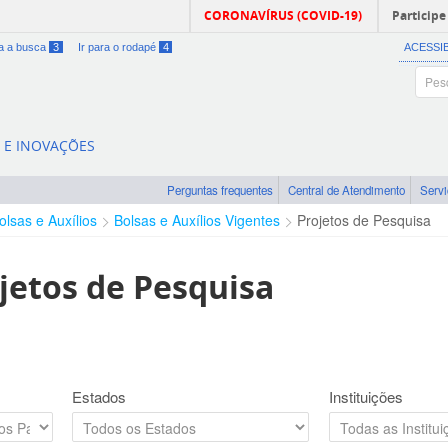
CORONAVÍRUS (COVID-19)
Participe
ra a busca
3
Ir para o rodapé
4
ACESSI
A E INOVAÇÕES
Perguntas frequentes
Central de Atendimento
Serv
olsas e Auxílios
Bolsas e Auxílios Vigentes
Projetos de Pesquisa
jetos de Pesquisa
Estados
Instituições