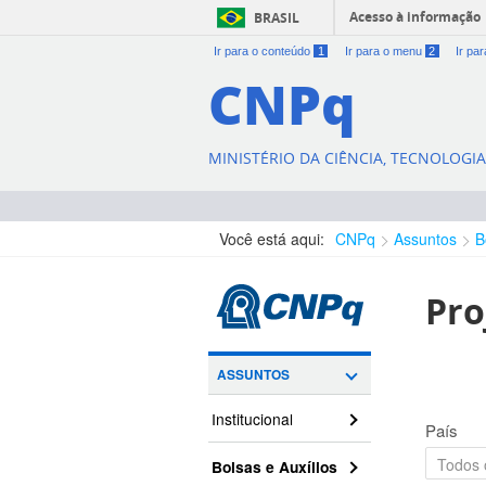
Acesso à informação
BRASIL
Ir para o conteúdo
1
Ir para o menu
2
Ir pa
CNPq
MINISTÉRIO DA CIÊNCIA, TECNOLOGI
Você está aqui:
CNPq
Assuntos
B
Pro
ASSUNTOS
Institucional
País
Bolsas e Auxílios