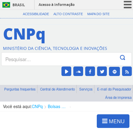
Acesso à informação
BRASIL
CORONAVÍRUS (COVID-19)
ACESSIBILIDADE
ALTO CONTRASTE
MAPA DO SITE
Participe
CNPq
Serviços
Legislação
MINISTÉRIO DA CIÊNCIA, TECNOLOGIA E INOVAÇÕES
Canais
Perguntas frequentes
Central de Atendimento
Serviços
E-mail do Pesquisador
Área de imprensa
Você está aqui:
CNPq
Bolsas e Auxílios Vigentes
Projetos de Pesquisa
MENU