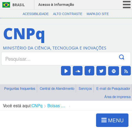
Acesso à informação
BRASIL
CORONAVÍRUS (COVID-19)
ACESSIBILIDADE
ALTO CONTRASTE
MAPA DO SITE
Participe
CNPq
Serviços
Legislação
MINISTÉRIO DA CIÊNCIA, TECNOLOGIA E INOVAÇÕES
Canais
Perguntas frequentes
Central de Atendimento
Serviços
E-mail do Pesquisador
Área de imprensa
Você está aqui:
CNPq
Bolsas e Auxílios Vigentes
Projetos de Pesquisa
MENU