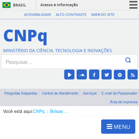
Acesso à informação
BRASIL
CORONAVÍRUS (COVID-19)
ACESSIBILIDADE
ALTO CONTRASTE
MAPA DO SITE
Participe
CNPq
Serviços
Legislação
MINISTÉRIO DA CIÊNCIA, TECNOLOGIA E INOVAÇÕES
Canais
Perguntas frequentes
Central de Atendimento
Serviços
E-mail do Pesquisador
Área de imprensa
Você está aqui:
CNPq
Bolsas e Auxílios Vigentes
Projetos de Pesquisa
MENU