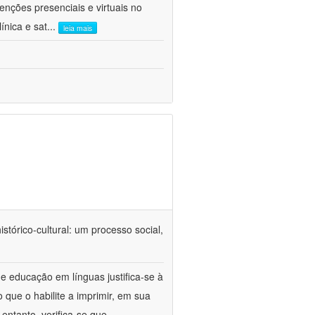
venções presenciais e virtuais no
ínica e sat
...
leia mais
tórico-cultural: um processo social,
e educação em línguas justifica-se à
 que o habilite a imprimir, em sua
ntanto, verifica-se que,