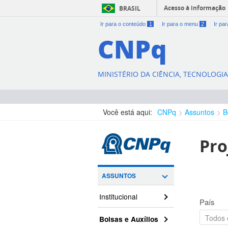
Acesso à informação
BRASIL
Ir para o conteúdo
1
Ir para o menu
2
Ir pa
CNPq
MINISTÉRIO DA CIÊNCIA, TECNOLOGI
Você está aqui:
CNPq
Assuntos
B
Pro
ASSUNTOS
Institucional
País
Bolsas e Auxílios