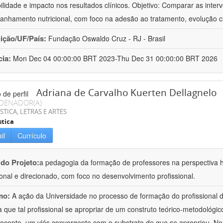
bilidade e impacto nos resultados clínicos. Objetivo: Comparar as inter
nhamento nutricional, com foco na adesão ao tratamento, evolução cl
uição/UF/País:
Fundação Oswaldo Cruz - RJ - Brasil
cia:
Mon Dec 04 00:00:00 BRT 2023-Thu Dec 31 00:00:00 BRT 2026
Adriana de Carvalho Kuerten Dellagnelo
DENADOR(A)
STICA, LETRAS E ARTES
stica
il
Currículo
 do Projeto:
a pedagogia da formação de professores na perspectiva his
ional e direcionado, com foco no desenvolvimento profissional.
mo:
A ação da Universidade no processo de formação do profissional d
 que tal profissional se apropriar de um construto teórico-metodológico
ocente, um viés convergente com o substrato de que se apropriou. No e