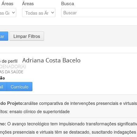
 Áreas
Áreas
Busca
rar
Limpar Filtros
Adriana Costa Bacelo
DENADOR(A)
AS DA SAÚDE
ção
il
Currículo
 do Projeto:
análise comparativa de intervenções presenciais e virtua
ltos: ensaio clínico de superioridade
mo:
O avanço tecnológico tem impulsionado transformações significati
enções presenciais e virtuais têm se destacado, suscitando indagações 