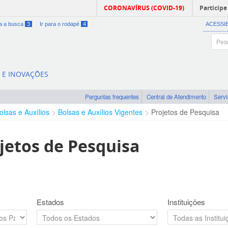
CORONAVÍRUS (COVID-19)
Participe
ra a busca
3
Ir para o rodapé
4
ACESSI
A E INOVAÇÕES
Perguntas frequentes
Central de Atendimento
Serv
olsas e Auxílios
Bolsas e Auxílios Vigentes
Projetos de Pesquisa
jetos de Pesquisa
Estados
Instituições