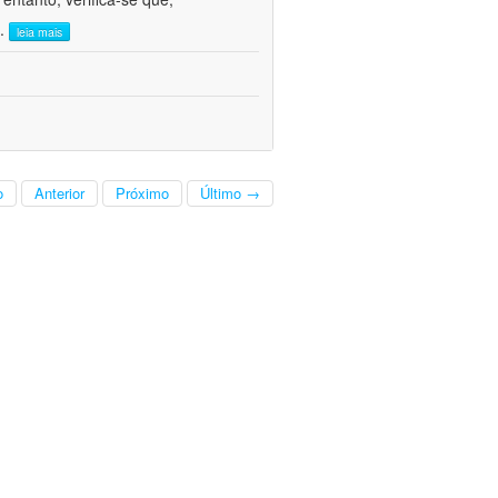
..
leia mais
o
Anterior
Próximo
Último →