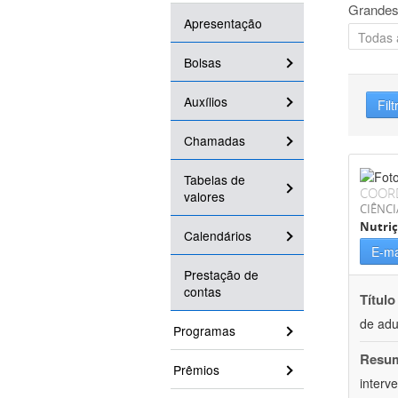
Grandes
Apresentação
Bolsas
Auxílios
Filt
Chamadas
Tabelas de
COOR
valores
CIÊNCI
Nutri
Calendários
E-ma
Prestação de
contas
Título
de adu
Programas
Resu
Prêmios
interv