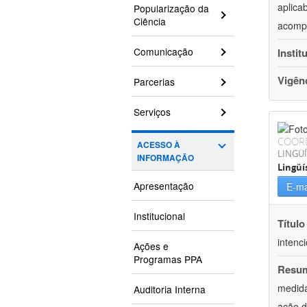
aplica
Popularização da
Ciência
acompa
Comunicação
Instit
Vigên
Parcerias
Serviços
COOR
ACESSO À
LINGÜÍ
INFORMAÇÃO
Lingüí
Apresentação
E-ma
Institucional
Título
intenc
Ações e
Programas PPA
Resu
medida
Auditoria Interna
ação d