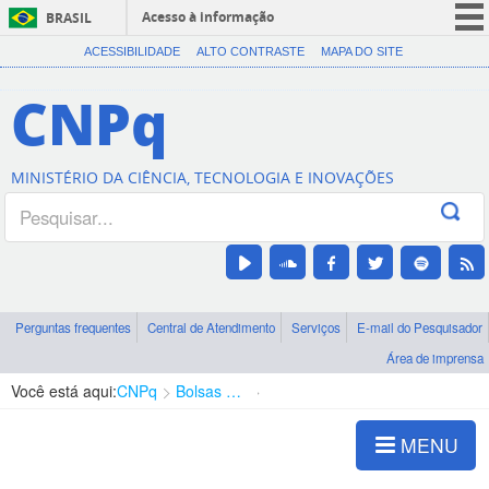
Acesso à informação
BRASIL
CORONAVÍRUS (COVID-19)
ACESSIBILIDADE
ALTO CONTRASTE
MAPA DO SITE
Participe
CNPq
Serviços
Legislação
MINISTÉRIO DA CIÊNCIA, TECNOLOGIA E INOVAÇÕES
Canais
Perguntas frequentes
Central de Atendimento
Serviços
E-mail do Pesquisador
Área de imprensa
Você está aqui:
CNPq
Bolsas e Auxílios Vigentes
Projetos de Pesquisa
MENU