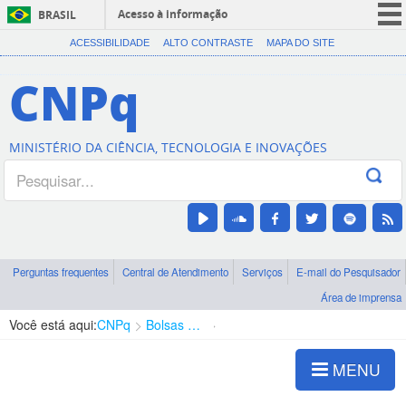
Acesso à informação
BRASIL
CORONAVÍRUS (COVID-19)
ACESSIBILIDADE
ALTO CONTRASTE
MAPA DO SITE
Participe
CNPq
Serviços
Legislação
MINISTÉRIO DA CIÊNCIA, TECNOLOGIA E INOVAÇÕES
Canais
Perguntas frequentes
Central de Atendimento
Serviços
E-mail do Pesquisador
Área de imprensa
Você está aqui:
CNPq
Bolsas e Auxílios Vigentes
Projetos de Pesquisa
MENU