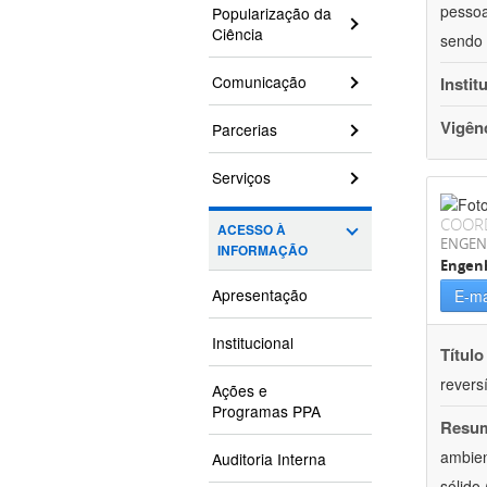
pessoa
Popularização da
Ciência
sendo 
Comunicação
Instit
Vigên
Parcerias
Serviços
COOR
ACESSO À
ENGEN
INFORMAÇÃO
Engenh
Apresentação
E-ma
Institucional
Título
reversí
Ações e
Programas PPA
Resu
ambien
Auditoria Interna
sólido