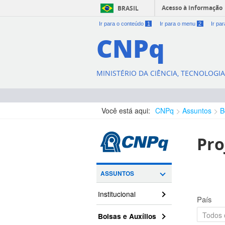
Acesso à informação
BRASIL
Ir para o conteúdo
1
Ir para o menu
2
Ir pa
CNPq
MINISTÉRIO DA CIÊNCIA, TECNOLOGI
Você está aqui:
CNPq
Assuntos
B
Pro
ASSUNTOS
Institucional
País
Bolsas e Auxílios