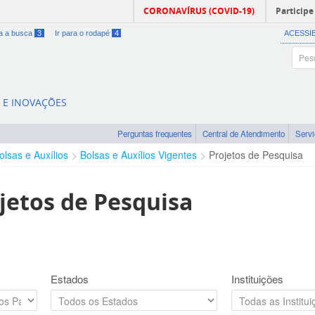
CORONAVÍRUS (COVID-19)
Participe
ra a busca
3
Ir para o rodapé
4
ACESSI
A E INOVAÇÕES
Perguntas frequentes
Central de Atendimento
Serv
olsas e Auxílios
Bolsas e Auxílios Vigentes
Projetos de Pesquisa
jetos de Pesquisa
Estados
Instituições