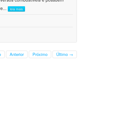
re
...
leia mais
o
Anterior
Próximo
Último →