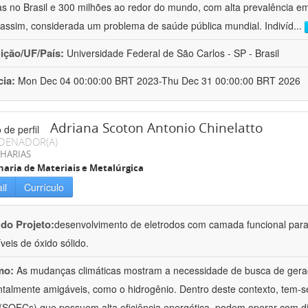
s no Brasil e 300 milhões ao redor do mundo, com alta prevalência e
assim, considerada um problema de saúde pública mundial. Indivíd
...
uição/UF/País:
Universidade Federal de São Carlos - SP - Brasil
cia:
Mon Dec 04 00:00:00 BRT 2023-Thu Dec 31 00:00:00 BRT 2026
Adriana Scoton Antonio Chinelatto
DENADOR(A)
HARIAS
aria de Materiais e Metalúrgica
il
Currículo
 do Projeto:
desenvolvimento de eletrodos com camada funcional para
veis de óxido sólido.
mo:
As mudanças climáticas mostram a necessidade de busca de geraç
talmente amigáveis, como o hidrogênio. Dentro deste contexto, tem-se
 (SOFCs) que possuem alta eficiência energética, podem operar com 