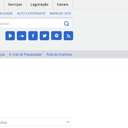
Serviços
Legislação
Canais
BILIDADE
ALTO CONTRASTE
MAPA DO SITE
iços
E-mail do Pesquisador
Área de imprensa