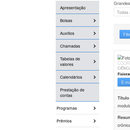
Grandes
Apresentação
Bolsas
Auxílios
Filt
Chamadas
Tabelas de
COOR
valores
CIÊNCI
Fisiot
Calendários
E-ma
Prestação de
contas
Título
modula
Programas
Resu
Prêmios
crônic