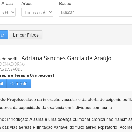
 Áreas
Áreas
Busca
rar
Limpar Filtros
Adriana Sanches Garcia de Araújo
DENADOR(A)
AS DA SAÚDE
erapia e Terapia Ocupacional
il
Currículo
 do Projeto:
estudo da interação vascular e da oferta de oxigênio perif
dores da capacidade de exercício em indivíduos com asma
mo:
Introdução: A asma é uma doença pulmonar crônica não transmissí
a das vias aéreas e limitação variável do fluxo aéreo expiratório. Ac