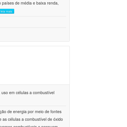
m países de média e baixa renda,
leia mais
 uso em células a combustível
ão de energia por meio de fontes
 as células a combustível de óxido
diversos combustíveis e possuem