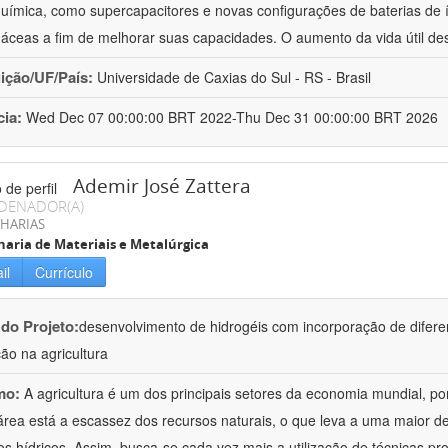
química, como supercapacitores e novas configurações de baterias de ío
áceas a fim de melhorar suas capacidades. O aumento da vida útil de
uição/UF/País:
Universidade de Caxias do Sul - RS - Brasil
cia:
Wed Dec 07 00:00:00 BRT 2022-Thu Dec 31 00:00:00 BRT 2026
Ademir José Zattera
DENADOR(A)
HARIAS
aria de Materiais e Metalúrgica
il
Currículo
 do Projeto:
desenvolvimento de hidrogéis com incorporação de difere
ção na agricultura
mo:
A agricultura é um dos principais setores da economia mundial, po
área está a escassez dos recursos naturais, o que leva a uma maior d
os hídricos. Assim, busca-se cada vez mais a utilização de técnicas pr