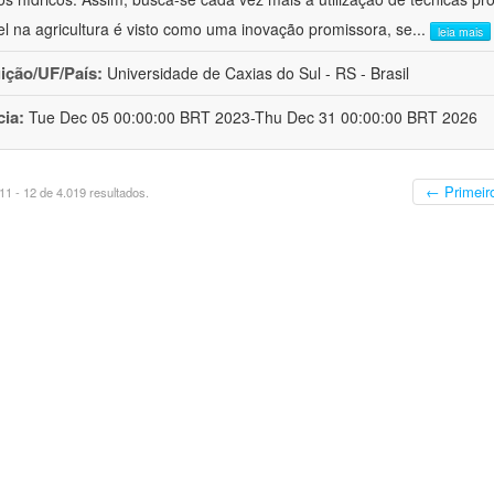
el na agricultura é visto como uma inovação promissora, se
...
leia mais
uição/UF/País:
Universidade de Caxias do Sul - RS - Brasil
cia:
Tue Dec 05 00:00:00 BRT 2023-Thu Dec 31 00:00:00 BRT 2026
← Primeir
1 - 12 de 4.019 resultados.