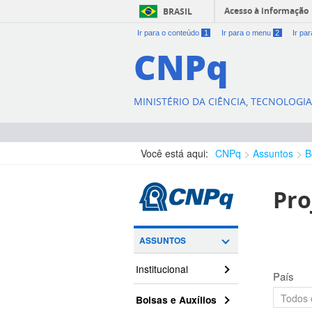
Acesso à informação
BRASIL
Ir para o conteúdo
1
Ir para o menu
2
Ir pa
CNPq
MINISTÉRIO DA CIÊNCIA, TECNOLOGI
Você está aqui:
CNPq
Assuntos
B
Pro
ASSUNTOS
Institucional
País
Bolsas e Auxílios