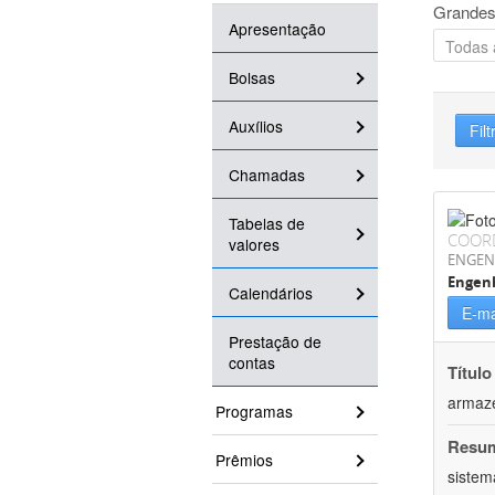
Grandes
Apresentação
Bolsas
Auxílios
Filt
Chamadas
Tabelas de
COOR
valores
ENGEN
Engenh
Calendários
E-ma
Prestação de
contas
Título
armaz
Programas
Resu
Prêmios
sistem