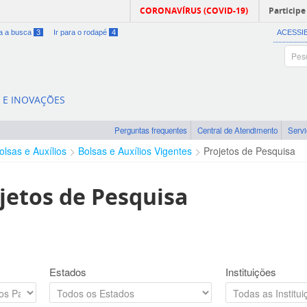
CORONAVÍRUS (COVID-19)
Participe
ra a busca
3
Ir para o rodapé
4
ACESSI
A E INOVAÇÕES
Perguntas frequentes
Central de Atendimento
Serv
olsas e Auxílios
Bolsas e Auxílios Vigentes
Projetos de Pesquisa
jetos de Pesquisa
Estados
Instituições