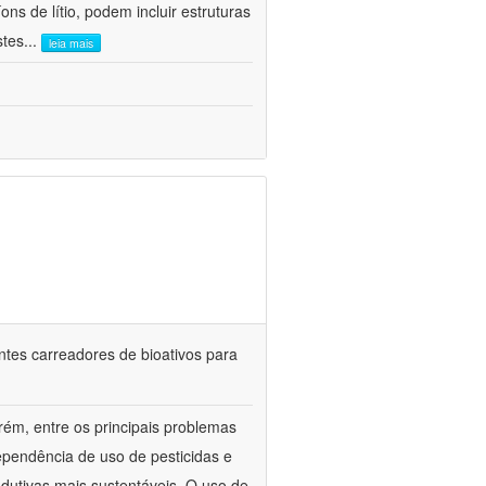
ns de lítio, podem incluir estruturas
stes
...
leia mais
ntes carreadores de bioativos para
rém, entre os principais problemas
ependência de uso de pesticidas e
odutivas mais sustentáveis. O uso de