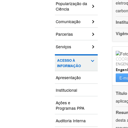
eletro
Popularização da
Ciência
carbon
Comunicação
Instit
Vigên
Parcerias
Serviços
COOR
ACESSO À
ENGEN
INFORMAÇÃO
Engenh
Apresentação
E-ma
Institucional
Título
aplica
Ações e
Programas PPA
Resu
desta 
Auditoria Interna
recurs