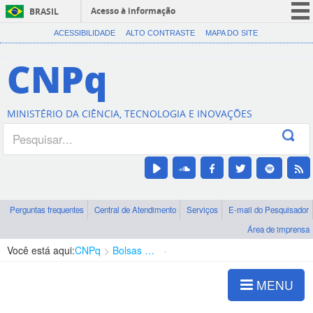
Acesso à informação
BRASIL
CORONAVÍRUS (COVID-19)
ACESSIBILIDADE
ALTO CONTRASTE
MAPA DO SITE
Participe
CNPq
Serviços
Legislação
MINISTÉRIO DA CIÊNCIA, TECNOLOGIA E INOVAÇÕES
Canais
Perguntas frequentes
Central de Atendimento
Serviços
E-mail do Pesquisador
Área de imprensa
Você está aqui:
CNPq
Bolsas e Auxílios Vigentes
Projetos de Pesquisa
MENU