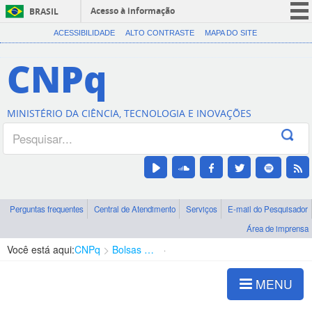
Acesso à informação
BRASIL
CORONAVÍRUS (COVID-19)
ACESSIBILIDADE
ALTO CONTRASTE
MAPA DO SITE
Participe
CNPq
Serviços
Legislação
MINISTÉRIO DA CIÊNCIA, TECNOLOGIA E INOVAÇÕES
Canais
Perguntas frequentes
Central de Atendimento
Serviços
E-mail do Pesquisador
Área de imprensa
Você está aqui:
CNPq
Bolsas e Auxílios Vigentes
Projetos de Pesquisa
MENU