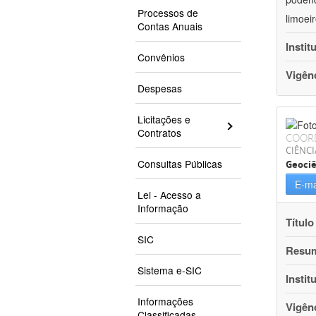
Processos de
limoei
Contas Anuais
Instit
Convênios
Vigên
Despesas
Licitações e
Contratos
COOR
CIÊNCI
Consultas Públicas
Geociê
E-ma
Lei - Acesso a
Informação
Título
SIC
Resu
Sistema e-SIC
Instit
Informações
Vigên
Classificadas