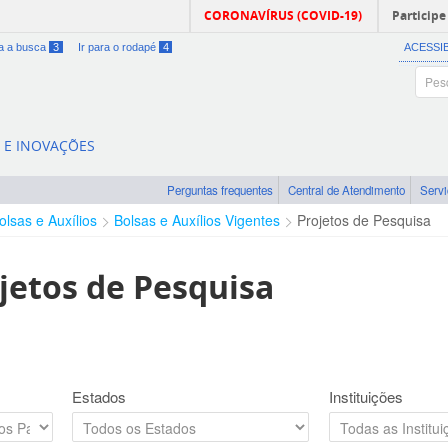
CORONAVÍRUS (COVID-19)
Participe
ra a busca
3
Ir para o rodapé
4
ACESSI
A E INOVAÇÕES
Perguntas frequentes
Central de Atendimento
Serv
olsas e Auxílios
Bolsas e Auxílios Vigentes
Projetos de Pesquisa
jetos de Pesquisa
Estados
Instituições