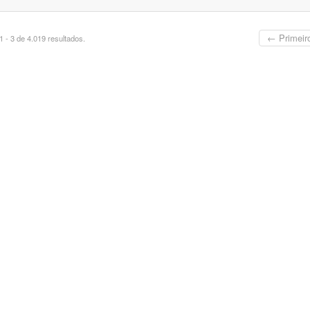
← Primeir
 - 3 de 4.019 resultados.