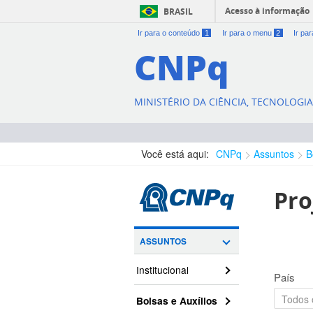
Acesso à informação
BRASIL
Ir para o conteúdo
1
Ir para o menu
2
Ir pa
CNPq
MINISTÉRIO DA CIÊNCIA, TECNOLOGI
Você está aqui:
CNPq
Assuntos
B
Pro
ASSUNTOS
Institucional
País
Bolsas e Auxílios