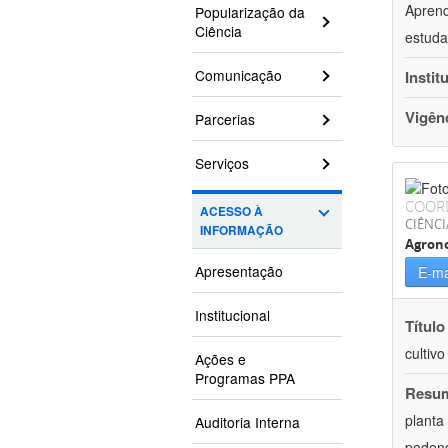
Aprend
Popularização da
Ciência
estuda
Comunicação
Instit
Vigên
Parcerias
Serviços
COOR
ACESSO À
CIÊNCI
INFORMAÇÃO
Agron
Apresentação
E-ma
Institucional
Título
cultiv
Ações e
Programas PPA
Resu
planta
Auditoria Interna
podend