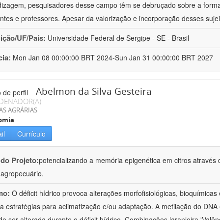
izagem, pesquisadores desse campo têm se debruçado sobre a formaç
ntes e professores. Apesar da valorização e incorporação desses sujei
uição/UF/País:
Universidade Federal de Sergipe - SE - Brasil
cia:
Mon Jan 08 00:00:00 BRT 2024-Sun Jan 31 00:00:00 BRT 2027
Abelmon da Silva Gesteira
DENADOR(A)
AS AGRÁRIAS
omia
il
Currículo
 do Projeto:
potencializando a memória epigenética em citros através d
o agropecuário.
mo:
O déficit hídrico provoca alterações morfofisiológicas, bioquímica
 a estratégias para aclimatização e/ou adaptação. A metilação do DNA 
o ser alterada durante o déficit hídrico. Combinações laranjeira 'Valên