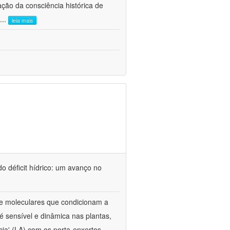
ão da consciência histórica de
...
leia mais
o déficit hídrico: um avanço no
s e moleculares que condicionam a
é sensível e dinâmica nas plantas,
cia' (LA) com os porta-enxertos