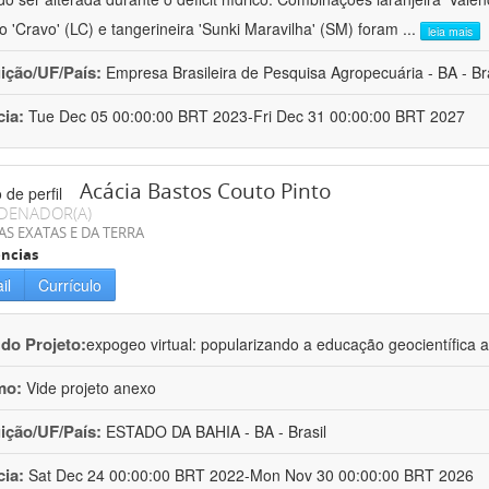
ro 'Cravo' (LC) e tangerineira 'Sunki Maravilha' (SM) foram
...
leia mais
uição/UF/País:
Empresa Brasileira de Pesquisa Agropecuária - BA - Bra
cia:
Tue Dec 05 00:00:00 BRT 2023-Fri Dec 31 00:00:00 BRT 2027
Acácia Bastos Couto Pinto
DENADOR(A)
AS EXATAS E DA TERRA
ncias
il
Currículo
 do Projeto:
expogeo virtual: popularizando a educação geocientífica a
mo:
Vide projeto anexo
uição/UF/País:
ESTADO DA BAHIA - BA - Brasil
cia:
Sat Dec 24 00:00:00 BRT 2022-Mon Nov 30 00:00:00 BRT 2026