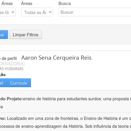
 Áreas
Áreas
Busca
rar
Limpar Filtros
Aaron Sena Cerqueira Reis
DENADOR(A)
IAS HUMANAS
ção
il
Currículo
 do Projeto:
ensino de história para estudantes surdos: uma proposta i
ca
mo:
Localizado em uma zona de fronteiras, o Ensino de História é um
ocessos de ensino-aprendizagem da História. Sob influência da teoria d