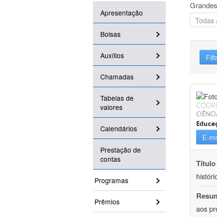
Grandes
Apresentação
Bolsas
Auxílios
Filt
Chamadas
Tabelas de
COOR
valores
CIÊNC
Educa
Calendários
E-ma
Prestação de
contas
Título
históri
Programas
Resu
Prêmios
aos pr