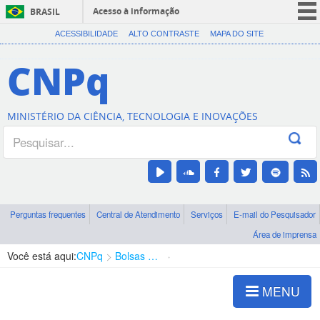
Acesso à informação
BRASIL
CORONAVÍRUS (COVID-19)
ACESSIBILIDADE
ALTO CONTRASTE
MAPA DO SITE
Participe
CNPq
Serviços
Legislação
MINISTÉRIO DA CIÊNCIA, TECNOLOGIA E INOVAÇÕES
Canais
Perguntas frequentes
Central de Atendimento
Serviços
E-mail do Pesquisador
Área de imprensa
Você está aqui:
CNPq
Bolsas e Auxílios Vigentes
Projetos de Pesquisa
MENU