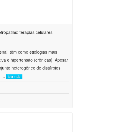
ropatias: terapias celulares,
enal, têm como etiologias mais
iva e hipertensão (crônicas). Apesar
junto heterogêneo de distúrbios
e
...
leia mais