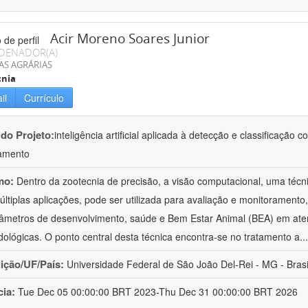
Acir Moreno Soares Junior
DENADOR(A)
AS AGRÁRIAS
cnia
il
Currículo
 do Projeto:
inteligência artificial aplicada à detecção e classificaçã
amento
mo:
Dentro da zootecnia de precisão, a visão computacional, uma técni
ltiplas aplicações, pode ser utilizada para avaliação e monitoramento, 
âmetros de desenvolvimento, saúde e Bem Estar Animal (BEA) em ate
ológicas. O ponto central desta técnica encontra-se no tratamento a
..
uição/UF/País:
Universidade Federal de São João Del-Rei - MG - Brasi
cia:
Tue Dec 05 00:00:00 BRT 2023-Thu Dec 31 00:00:00 BRT 2026