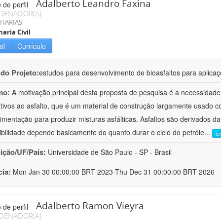
Adalberto Leandro Faxina
DENADOR(A)
HARIAS
aria Civil
il
Currículo
 do Projeto:
estudos para desenvolvimento de bioasfaltos para aplic
mo:
A motivação principal desta proposta de pesquisa é a necessidade
ativos ao asfalto, que é um material de construção largamente usado 
imentação para produzir misturas asfálticas. Asfaltos são derivados da
ibilidade depende basicamente do quanto durar o ciclo do petróle
...
le
uição/UF/País:
Universidade de São Paulo - SP - Brasil
cia:
Mon Jan 30 00:00:00 BRT 2023-Thu Dec 31 00:00:00 BRT 2026
Adalberto Ramon Vieyra
DENADOR(A)