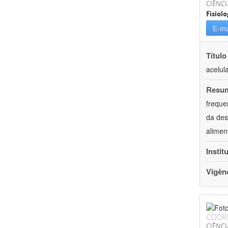
CIÊNCI
Fisiolo
E-ma
Título
acelul
Resu
freque
da des
alimen
Instit
Vigên
COOR
CIÊNCI