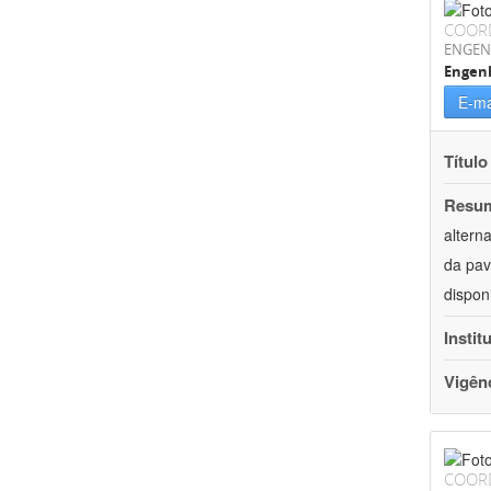
COOR
ENGEN
Engenh
E-ma
Título
Resu
altern
da pav
dispon
Instit
Vigên
COOR