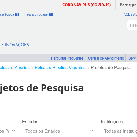
CORONAVÍRUS (COVID-19)
Participe
ra a busca
3
Ir para o rodapé
4
ACESSI
A E INOVAÇÕES
Perguntas frequentes
Central de Atendimento
Serv
olsas e Auxílios
Bolsas e Auxílios Vigentes
Projetos de Pesquisa
jetos de Pesquisa
Estados
Instituições