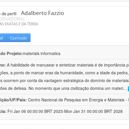
Adalberto Fazzio
DENADOR(A)
AS EXATAS E DA TERRA
il
Currículo
 do Projeto:
materials informatics
mo:
A habilidade de manusear e sintetizar materiais é de importância 
zações, a ponto de marcar eras da humanidade, como a idade da pedra, 
es ocorrem por conta da vantagem estratégica do domínio de materiais,
ções de defesa. No momento que uma civilização domina um materi
...
uição/UF/País:
Centro Nacional de Pesquisa em Energia e Materiais - S
cia:
Fri Jan 06 00:00:00 BRT 2023-Mon Jan 31 00:00:00 BRT 2028