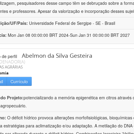
izagem, pesquisadores desse campo têm se debruçado sobre a formaç
ntes e professores. Apesar da valorização e incorporação desses sujei
uição/UF/País:
Universidade Federal de Sergipe - SE - Brasil
cia:
Mon Jan 08 00:00:00 BRT 2024-Sun Jan 31 00:00:00 BRT 2027
Abelmon da Silva Gesteira
DENADOR(A)
AS AGRÁRIAS
omia
il
Currículo
 do Projeto:
potencializando a memória epigenética em citros através d
o agropecuário.
mo:
O déficit hídrico provoca alterações morfofisiológicas, bioquímica
 a estratégias para aclimatização e/ou adaptação. A metilação do DNA 
o ser alterada durante o déficit hídrico. Combinações laranjeira 'Valên