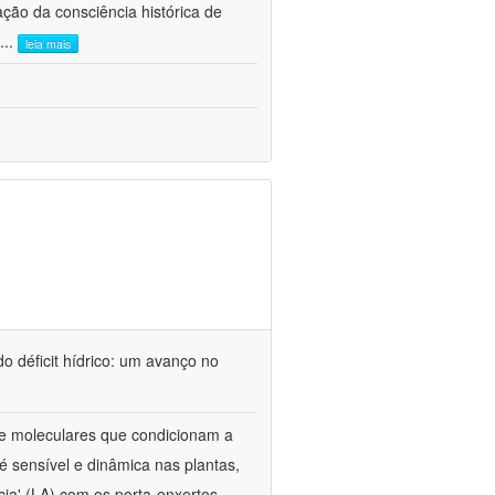
ão da consciência histórica de
...
leia mais
o déficit hídrico: um avanço no
s e moleculares que condicionam a
é sensível e dinâmica nas plantas,
cia' (LA) com os porta-enxertos