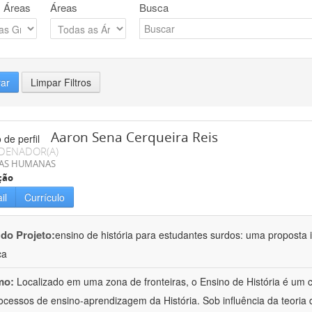
 Áreas
Áreas
Busca
rar
Limpar Filtros
Aaron Sena Cerqueira Reis
DENADOR(A)
IAS HUMANAS
ção
il
Currículo
 do Projeto:
ensino de história para estudantes surdos: uma proposta i
ca
mo:
Localizado em uma zona de fronteiras, o Ensino de História é um
ocessos de ensino-aprendizagem da História. Sob influência da teoria d