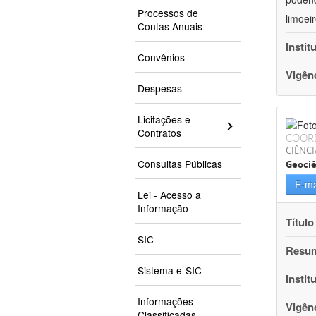
Processos de
limoei
Contas Anuais
Instit
Convênios
Vigên
Despesas
Licitações e
Contratos
COOR
CIÊNCI
Consultas Públicas
Geociê
E-ma
Lei - Acesso a
Informação
Título
SIC
Resu
Sistema e-SIC
Instit
Informações
Vigên
Classificadas