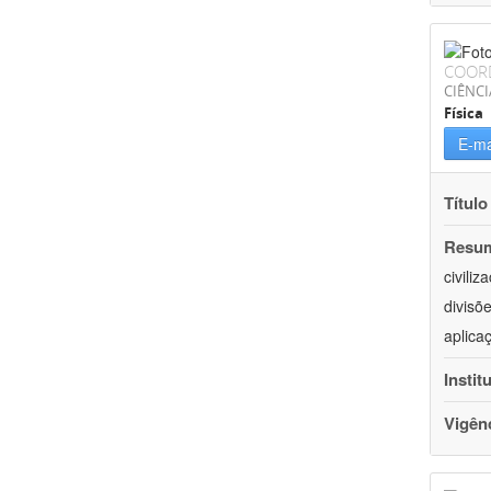
COOR
CIÊNCI
Física
E-ma
Título
Resu
civili
divisõ
aplica
Instit
Vigên