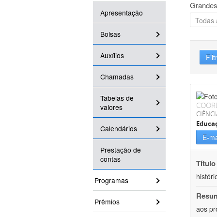
Grandes
Apresentação
Bolsas
Auxílios
Filt
Chamadas
Tabelas de
COOR
valores
CIÊNC
Educa
Calendários
E-ma
Prestação de
contas
Título
históri
Programas
Resu
Prêmios
aos pr