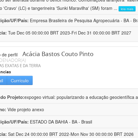
ro 'Cravo' (LC) e tangerineira 'Sunki Maravilha' (SM) foram
...
leia mais
uição/UF/País:
Empresa Brasileira de Pesquisa Agropecuária - BA - Bra
cia:
Tue Dec 05 00:00:00 BRT 2023-Fri Dec 31 00:00:00 BRT 2027
Acácia Bastos Couto Pinto
DENADOR(A)
AS EXATAS E DA TERRA
ncias
il
Currículo
 do Projeto:
expogeo virtual: popularizando a educação geocientífica a
mo:
Vide projeto anexo
uição/UF/País:
ESTADO DA BAHIA - BA - Brasil
cia:
Sat Dec 24 00:00:00 BRT 2022-Mon Nov 30 00:00:00 BRT 2026