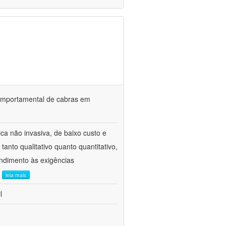
o comportamental de cabras em
ca não invasiva, de baixo custo e
tanto qualitativo quanto quantitativo,
ndimento às exigências
.
leia mais
l