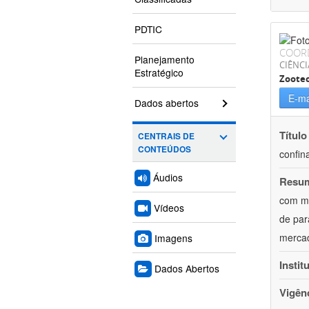
PDTIC
COOR
Planejamento
CIÊNCI
Estratégico
Zoote
E-ma
Dados abertos
Título
CENTRAIS DE
CONTEÚDOS
confin
Áudios
Resu
com mú
Vídeos
de par
mercad
Imagens
Instit
Dados Abertos
Vigên