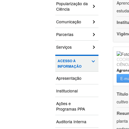
Aprend
Popularização da
Ciência
estuda
Comunicação
Instit
Vigên
Parcerias
Serviços
COOR
ACESSO À
CIÊNCI
INFORMAÇÃO
Agron
Apresentação
E-ma
Institucional
Título
cultiv
Ações e
Programas PPA
Resu
planta
Auditoria Interna
podend