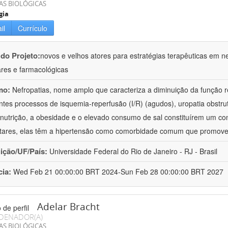
AS BIOLÓGICAS
gia
il
Currículo
 do Projeto:
novos e velhos atores para estratégias terapêuticas em nef
ares e farmacológicas
mo:
Nefropatias, nome amplo que caracteriza a diminuição da função r
ntes processos de isquemia-reperfusão (I/R) (agudos), uropatia obstrut
nutrição, a obesidade e o elevado consumo de sal constituírem um con
tares, elas têm a hipertensão como comorbidade comum que promov
uição/UF/País:
Universidade Federal do Rio de Janeiro - RJ - Brasil
cia:
Wed Feb 21 00:00:00 BRT 2024-Sun Feb 28 00:00:00 BRT 2027
Adelar Bracht
DENADOR(A)
AS BIOLÓGICAS