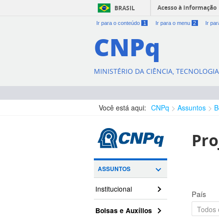
Acesso à informação
BRASIL
Ir para o conteúdo
1
Ir para o menu
2
Ir pa
CNPq
MINISTÉRIO DA CIÊNCIA, TECNOLOGI
Você está aqui:
CNPq
Assuntos
B
Pro
ASSUNTOS
Institucional
País
Bolsas e Auxílios