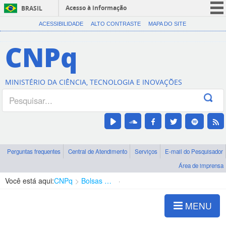
Acesso à informação
BRASIL
CORONAVÍRUS (COVID-19)
ACESSIBILIDADE
ALTO CONTRASTE
MAPA DO SITE
Participe
CNPq
Serviços
Legislação
MINISTÉRIO DA CIÊNCIA, TECNOLOGIA E INOVAÇÕES
Canais
Perguntas frequentes
Central de Atendimento
Serviços
E-mail do Pesquisador
Área de imprensa
Você está aqui:
CNPq
Bolsas e Auxílios Vigentes
Projetos de Pesquisa
MENU