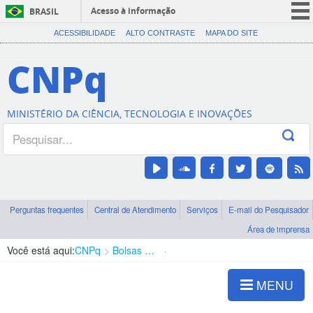
Acesso à informação
BRASIL
CORONAVÍRUS (COVID-19)
ACESSIBILIDADE
ALTO CONTRASTE
MAPA DO SITE
Participe
CNPq
Serviços
Legislação
MINISTÉRIO DA CIÊNCIA, TECNOLOGIA E INOVAÇÕES
Canais
Perguntas frequentes
Central de Atendimento
Serviços
E-mail do Pesquisador
Área de imprensa
Você está aqui:
CNPq
Bolsas e Auxílios Vigentes
Projetos de Pesquisa
MENU