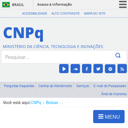
Acesso à informação
BRASIL
CORONAVÍRUS (COVID-19)
ACESSIBILIDADE
ALTO CONTRASTE
MAPA DO SITE
Participe
CNPq
Serviços
Legislação
MINISTÉRIO DA CIÊNCIA, TECNOLOGIA E INOVAÇÕES
Canais
Perguntas frequentes
Central de Atendimento
Serviços
E-mail do Pesquisador
Área de imprensa
Você está aqui:
CNPq
Bolsas e Auxílios Vigentes
Projetos de Pesquisa
MENU