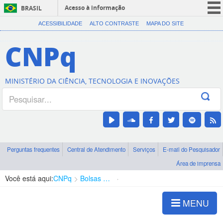
Acesso à informação
BRASIL
CORONAVÍRUS (COVID-19)
ACESSIBILIDADE
ALTO CONTRASTE
MAPA DO SITE
Participe
CNPq
Serviços
Legislação
MINISTÉRIO DA CIÊNCIA, TECNOLOGIA E INOVAÇÕES
Canais
Perguntas frequentes
Central de Atendimento
Serviços
E-mail do Pesquisador
Área de imprensa
Você está aqui:
CNPq
Bolsas e Auxílios Vigentes
Projetos de Pesquisa
MENU