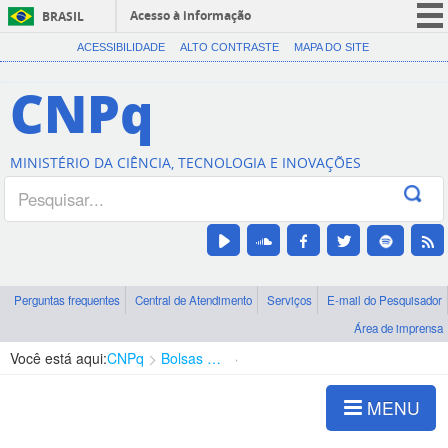
Acesso à informação
BRASIL
CORONAVÍRUS (COVID-19)
ACESSIBILIDADE
ALTO CONTRASTE
MAPA DO SITE
Participe
CNPq
Serviços
Legislação
MINISTÉRIO DA CIÊNCIA, TECNOLOGIA E INOVAÇÕES
Canais
Perguntas frequentes
Central de Atendimento
Serviços
E-mail do Pesquisador
Área de imprensa
Você está aqui:
CNPq
Bolsas e Auxílios Vigentes
Projetos de Pesquisa
MENU