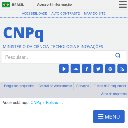
Acesso à informação
BRASIL
CORONAVÍRUS (COVID-19)
ACESSIBILIDADE
ALTO CONTRASTE
MAPA DO SITE
Participe
CNPq
Serviços
Legislação
MINISTÉRIO DA CIÊNCIA, TECNOLOGIA E INOVAÇÕES
Canais
Perguntas frequentes
Central de Atendimento
Serviços
E-mail do Pesquisador
Área de imprensa
Você está aqui:
CNPq
Bolsas e Auxílios Vigentes
Projetos de Pesquisa
MENU