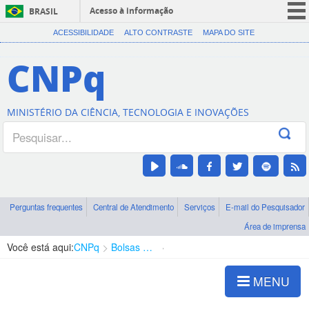
Acesso à informação
BRASIL
CORONAVÍRUS (COVID-19)
ACESSIBILIDADE
ALTO CONTRASTE
MAPA DO SITE
Participe
CNPq
Serviços
Legislação
MINISTÉRIO DA CIÊNCIA, TECNOLOGIA E INOVAÇÕES
Canais
Perguntas frequentes
Central de Atendimento
Serviços
E-mail do Pesquisador
Área de imprensa
Você está aqui:
CNPq
Bolsas e Auxílios Vigentes
Projetos de Pesquisa
MENU