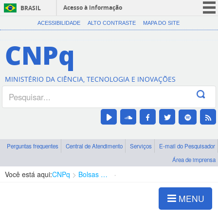
Acesso à informação
BRASIL
CORONAVÍRUS (COVID-19)
ACESSIBILIDADE
ALTO CONTRASTE
MAPA DO SITE
Participe
CNPq
Serviços
Legislação
MINISTÉRIO DA CIÊNCIA, TECNOLOGIA E INOVAÇÕES
Canais
Perguntas frequentes
Central de Atendimento
Serviços
E-mail do Pesquisador
Área de imprensa
Você está aqui:
CNPq
Bolsas e Auxílios Vigentes
Projetos de Pesquisa
MENU