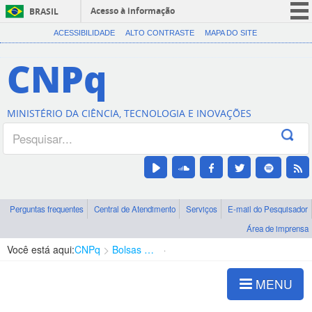
Acesso à informação
BRASIL
CORONAVÍRUS (COVID-19)
ACESSIBILIDADE
ALTO CONTRASTE
MAPA DO SITE
Participe
CNPq
Serviços
Legislação
MINISTÉRIO DA CIÊNCIA, TECNOLOGIA E INOVAÇÕES
Canais
Perguntas frequentes
Central de Atendimento
Serviços
E-mail do Pesquisador
Área de imprensa
Você está aqui:
CNPq
Bolsas e Auxílios Vigentes
Projetos de Pesquisa
MENU