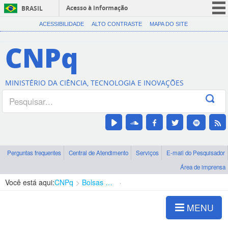
Acesso à informação
BRASIL
CORONAVÍRUS (COVID-19)
ACESSIBILIDADE
ALTO CONTRASTE
MAPA DO SITE
Participe
CNPq
Serviços
Legislação
MINISTÉRIO DA CIÊNCIA, TECNOLOGIA E INOVAÇÕES
Canais
Perguntas frequentes
Central de Atendimento
Serviços
E-mail do Pesquisador
Área de imprensa
Você está aqui:
CNPq
Bolsas e Auxílios Vigentes
Projetos de Pesquisa
MENU