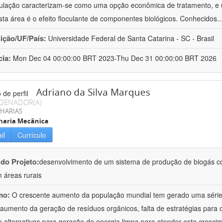
culação caracterizam-se como uma opção econômica de tratamento, e 
sta área é o efeito floculante de componentes biológicos. Conhecidos
.
uição/UF/País:
Universidade Federal de Santa Catarina - SC - Brasil
cia:
Mon Dec 04 00:00:00 BRT 2023-Thu Dec 31 00:00:00 BRT 2026
Adriano da Silva Marques
DENADOR(A)
HARIAS
haria Mecânica
il
Currículo
 do Projeto:
desenvolvimento de um sistema de produção de biogás co
 áreas rurais
mo:
O crescente aumento da população mundial tem gerado uma série 
aumento da geração de resíduos orgânicos, falta de estratégias para 
de alternativas para geração de energia limpa para atender este cresci