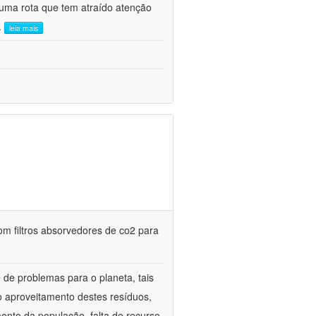
uma rota que tem atraído atenção
..
leia mais
m filtros absorvedores de co2 para
de problemas para o planeta, tais
o aproveitamento destes resíduos,
mento da população, falta de recurso