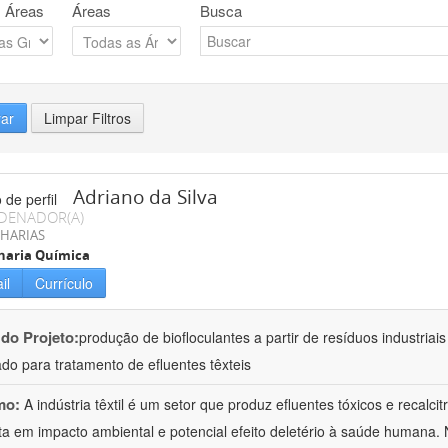
 Áreas
Áreas
Busca
rar
Limpar Filtros
Adriano da Silva
DENADOR(A)
HARIAS
haria Química
il
Currículo
 do Projeto:
produção de biofloculantes a partir de resíduos industriai
do para tratamento de efluentes têxteis
mo:
A indústria têxtil é um setor que produz efluentes tóxicos e recalc
ta em impacto ambiental e potencial efeito deletério à saúde humana. 