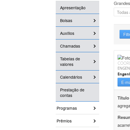
Grandes
Apresentação
Bolsas
Auxílios
Filt
Chamadas
Tabelas de
COOR
valores
ENGEN
Engen
Calendários
E-ma
Prestação de
contas
Título
agrega
Programas
Resu
Prêmios
acarre