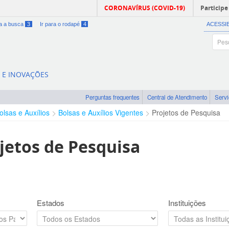
CORONAVÍRUS (COVID-19)
Participe
ra a busca
3
Ir para o rodapé
4
ACESSI
A E INOVAÇÕES
Perguntas frequentes
Central de Atendimento
Serv
olsas e Auxílios
Bolsas e Auxílios Vigentes
Projetos de Pesquisa
jetos de Pesquisa
Estados
Instituições