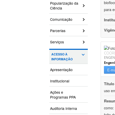
bioflo
Popularização da
Ciência
para e
Comunicação
Instit
Vigên
Parcerias
Serviços
COOR
ACESSO À
ENGEN
INFORMAÇÃO
Engen
Apresentação
E-ma
Institucional
Título
uso em
Ações e
Programas PPA
Resu
como: 
Auditoria Interna
falta 