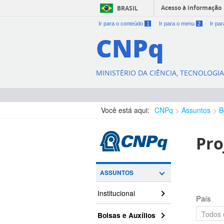
Acesso à informação
BRASIL
Ir para o conteúdo
1
Ir para o menu
2
Ir pa
CNPq
MINISTÉRIO DA CIÊNCIA, TECNOLOGI
Você está aqui:
CNPq
Assuntos
B
Pro
ASSUNTOS
Institucional
País
Bolsas e Auxílios