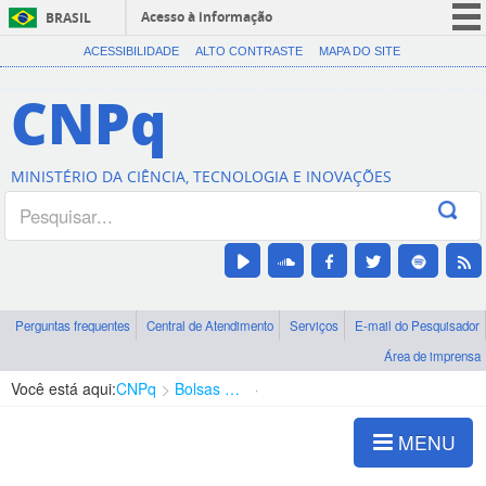
Acesso à informação
BRASIL
CORONAVÍRUS (COVID-19)
ACESSIBILIDADE
ALTO CONTRASTE
MAPA DO SITE
Participe
CNPq
Serviços
Legislação
MINISTÉRIO DA CIÊNCIA, TECNOLOGIA E INOVAÇÕES
Canais
Perguntas frequentes
Central de Atendimento
Serviços
E-mail do Pesquisador
Área de imprensa
Você está aqui:
CNPq
Bolsas e Auxílios Vigentes
Projetos de Pesquisa
MENU