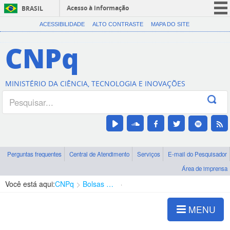
Acesso à informação
BRASIL
CORONAVÍRUS (COVID-19)
ACESSIBILIDADE
ALTO CONTRASTE
MAPA DO SITE
Participe
CNPq
Serviços
Legislação
MINISTÉRIO DA CIÊNCIA, TECNOLOGIA E INOVAÇÕES
Canais
Perguntas frequentes
Central de Atendimento
Serviços
E-mail do Pesquisador
Área de imprensa
Você está aqui:
CNPq
Bolsas e Auxílios Vigentes
Projetos de Pesquisa
MENU