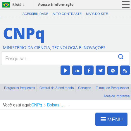
Acesso à informação
BRASIL
CORONAVÍRUS (COVID-19)
ACESSIBILIDADE
ALTO CONTRASTE
MAPA DO SITE
Participe
CNPq
Serviços
Legislação
MINISTÉRIO DA CIÊNCIA, TECNOLOGIA E INOVAÇÕES
Canais
Perguntas frequentes
Central de Atendimento
Serviços
E-mail do Pesquisador
Área de imprensa
Você está aqui:
CNPq
Bolsas e Auxílios Vigentes
Projetos de Pesquisa
MENU