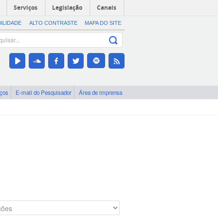
Serviços
Legislação
Canais
BILIDADE
ALTO CONTRASTE
MAPA DO SITE
iços
E-mail do Pesquisador
Área de imprensa