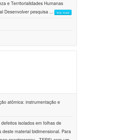
a e Territorialidades Humanas 
al Desenvolver pesquisa
...
leia mais
ção atômica: instrumentação e
defeitos isolados em folhas de
s deste material bidimensional. Para
Raman spectroscopy - TERS) com um