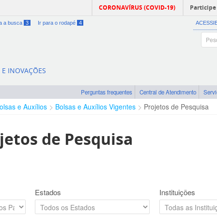
CORONAVÍRUS (COVID-19)
Participe
ra a busca
3
Ir para o rodapé
4
ACESSI
A E INOVAÇÕES
Perguntas frequentes
Central de Atendimento
Serv
olsas e Auxílios
Bolsas e Auxílios Vigentes
Projetos de Pesquisa
jetos de Pesquisa
Estados
Instituições