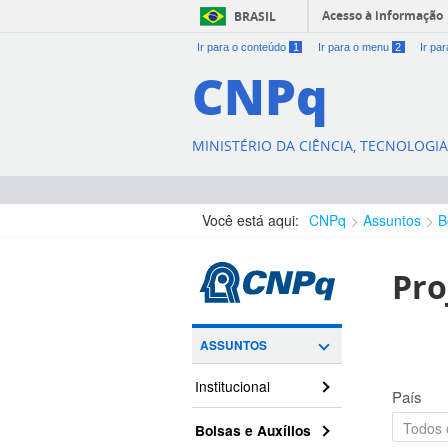
Acesso à informação
BRASIL
Ir para o conteúdo
1
Ir para o menu
2
Ir pa
CNPq
MINISTÉRIO DA CIÊNCIA, TECNOLOGI
Você está aqui:
CNPq
Assuntos
B
Pro
ASSUNTOS
Institucional
País
Bolsas e Auxílios