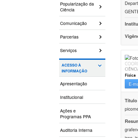
Depart
Popularização da
Ciência
GENTEH
Comunicação
Instit
Vigên
Parcerias
Serviços
COOR
ACESSO À
CIÊNCI
INFORMAÇÃO
Física
Apresentação
E-ma
Institucional
Título
picome
Ações e
Programas PPA
Resu
grafen
Auditoria Interna
isso, 