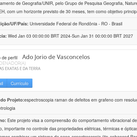
amento de Geografia/UNIR, pelo Grupo de Pesquisa Geografia, Naturez
, com um horizonte previsto de 30 meses, tem como objetivo princip
uição/UF/País:
Universidade Federal de Rondônia - RO - Brasil
cia:
Wed Jan 03 00:00:00 BRT 2024-Sun Jan 31 00:00:00 BRT 2027
Ado Jorio de Vasconcelos
DENADOR(A)
AS EXATAS E DA TERRA
il
Currículo
 do Projeto:
espectroscopia raman de defeitos em grafeno com resolu
trologia
mo:
Este projeto visa a compreensão do comportamento vibracional de 
o, importante no controle das propriedades elétricas, térmicas e óptica
iremos combinar um sistema de nano-espectroscopia (tip-enhanced 