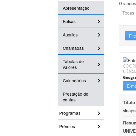
Grandes
Apresentação
Bolsas
Auxílios
Filt
Chamadas
Tabelas de
COOR
valores
CIÊNC
Geogra
Calendários
E-ma
Prestação de
contas
Título
sinaps
Programas
Resu
Prêmios
UNIVE