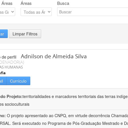
 Áreas
Áreas
Busca
rar
Limpar Filtros
Adnilson de Almeida Silva
DENADOR(A)
IAS HUMANAS
fia
il
Currículo
 do Projeto:
territorialidades e marcadores territoriais das terras indí
es socioculturais
mo:
O projeto apresentado ao CNPQ, em virtude decorrência Chamad
RSAL. Será executado no Programa de Pós-Graduação Mestrado e Do