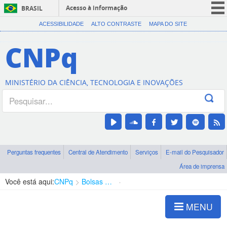
Acesso à informação
BRASIL
CORONAVÍRUS (COVID-19)
ACESSIBILIDADE
ALTO CONTRASTE
MAPA DO SITE
Participe
CNPq
Serviços
Legislação
MINISTÉRIO DA CIÊNCIA, TECNOLOGIA E INOVAÇÕES
Canais
Perguntas frequentes
Central de Atendimento
Serviços
E-mail do Pesquisador
Área de imprensa
Você está aqui:
CNPq
Bolsas e Auxílios Vigentes
Projetos de Pesquisa
MENU